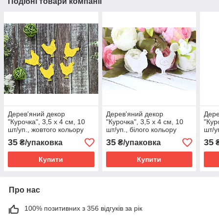
Подібні товари компанії
Дерев'яний декор
Дерев'яний декор
Дере
"Курочка", 3,5 х 4 см, 10
"Курочка", 3,5 х 4 см, 10
"Кур
шт/уп., жовтого кольору
шт/уп., білого кольору
шт/у
ПД
35
35
35
₴/упаковка
₴/упаковка
₴
Купити
Купити
Про нас
100% позитивних з 356 відгуків за рік