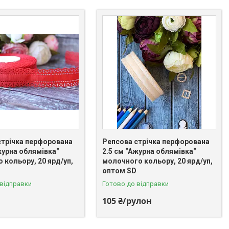
стрічка перфорована
Репсова стрічка перфорована
журна облямівка"
2.5 см "Ажурна облямівка"
 кольору, 20 ярд/уп,
молочного кольору, 20 ярд/уп,
оптом SD
 відправки
Готово до відправки
105 ₴/рулон