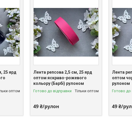
, 25 ярд
Лента репсова 2,5 см, 25 ярд
Лента реп
ого
оптом яскраво-рожевого
оптом чо
кольору (Барбі) рулоном
рулоном
ільки оптом
Готово до відправки
Тільки оптом
Готово до
49 ₴/рулон
49 ₴/ру