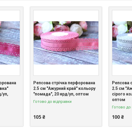
форована
Репсова стрічка перфорована
Репсова 
вка"
2.5 см "Ажурний край" кольору
2.5 см "А
/уп,
"помада", 20 ярд/уп, оптом
сірого ко
оптом
Готово до відправки
Готово до
105 ₴
100 ₴