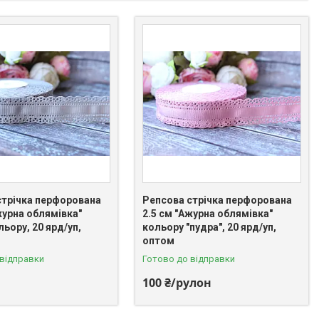
стрічка перфорована
Репсова стрічка перфорована
журна облямівка"
2.5 см "Ажурна облямівка"
льору, 20 ярд/уп,
кольору "пудра", 20 ярд/уп,
оптом
 відправки
Готово до відправки
100 ₴/рулон