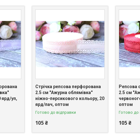
форована
Стрічка репсова перфорована
Репсова 
вка"
2.5 см "Ажурна облямівка"
2.5 см "А
 ярд/уп,
ніжно-персикового кольору, 20
червоного
ярд/пач, оптом
оптом
Готово до відправки
Готово до
105 ₴
105 ₴