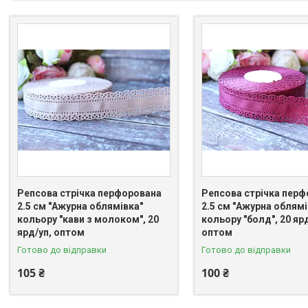
Репсова стрічка перфорована
Репсова стрічка пер
2.5 см "Ажурна облямівка"
2.5 см "Ажурна облямі
кольору "кави з молоком", 20
кольору "болд", 20 ярд
ярд/уп, оптом
оптом
Готово до відправки
Готово до відправки
105 ₴
100 ₴