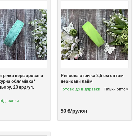
стрічка перфорована
Репсова стрічка 2,5 см оптом
журна облямівка"
неоновий лайм
льору, 20 ярд/уп,
Готово до відправки
Тільки оптом
 відправки
50 ₴/рулон